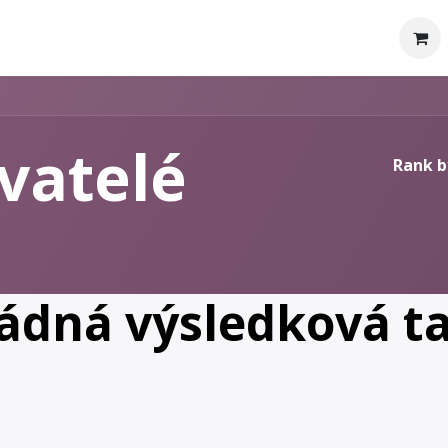
Domovská stránka
Obchod
Blog
Schůzka
Kontaktujt
ivatelé
Rank b
ádná výsledková ta