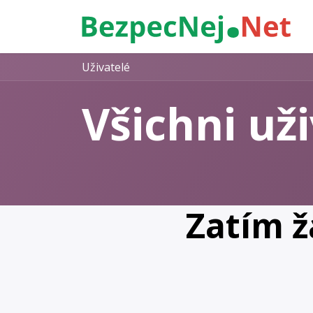
Přejít na obsah
Uživatelé
Všichni už
Zatím ž