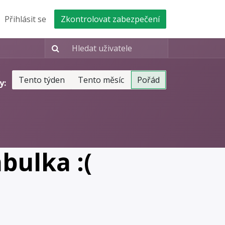
e nás
Přihlásit se
Zkontrolovat zabezpečení
Tento týden
Tento měsíc
Pořád
y:
bulka :(